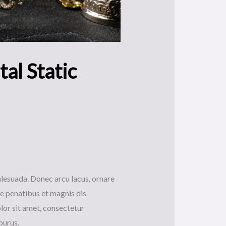
al Static
alesuada. Donec arcu lacus, ornare
ue penatibus et magnis dis
olor sit amet, consectetur
purus.