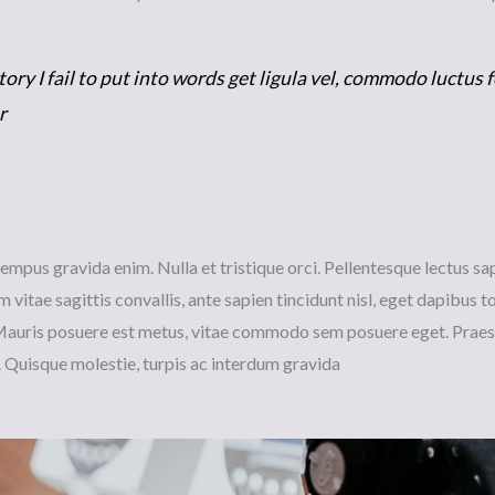
ory I fail to put into words get ligula vel, commodo luctus f
r
tempus gravida enim. Nulla et tristique orci. Pellentesque lectus sa
m vitae sagittis convallis, ante sapien tincidunt nisl, eget dapibus to
Mauris posuere est metus, vitae commodo sem posuere eget. Prae
. Quisque molestie, turpis ac interdum gravida