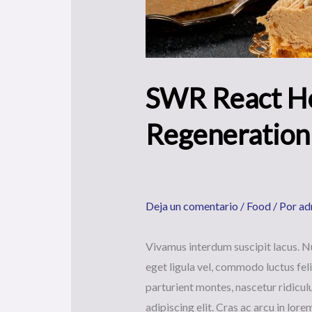
SWR React Ho
Regeneration
Deja un comentario
/
Food
/ Por
ad
Vivamus interdum suscipit lacus. Nu
eget ligula vel, commodo luctus fel
parturient montes, nascetur ridiculu
adipiscing elit. Cras ac arcu in lore