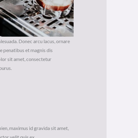
alesuada. Donec arcu lacus, ornare
ue penatibus et magnis dis
olor sit amet, consectetur
purus.
pien, maximus id gravida sit amet,
rtor velit quis ex.