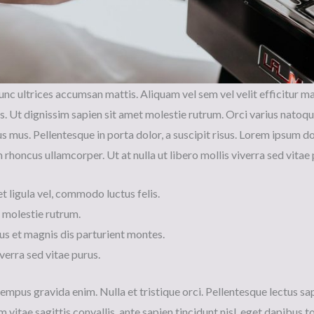
nc ultrices accumsan mattis. Aliquam vel sem vel velit efficitur m
is. Ut dignissim sapien sit amet molestie rutrum. Orci varius natoq
s mus. Pellentesque in porta dolor, a suscipit risus. Lorem ipsum d
m rhoncus ullamcorper. Ut at nulla ut libero mollis viverra sed vitae 
t ligula vel, commodo luctus felis.
 molestie rutrum.
us et magnis dis parturient montes.
iverra sed vitae purus.
tempus gravida enim. Nulla et tristique orci. Pellentesque lectus sa
m vitae sagittis convallis, ante sapien tincidunt nisl, eget dapibus to