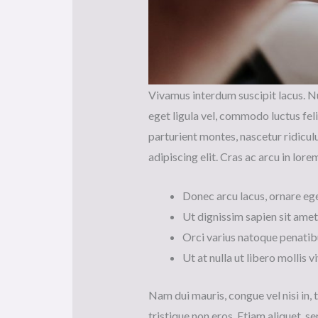
Vivamus interdum suscipit lacus. Nu
eget ligula vel, commodo luctus fel
parturient montes, nascetur ridiculu
adipiscing elit. Cras ac arcu in lore
Donec arcu lacus, ornare ege
Ut dignissim sapien sit amet
Orci varius natoque penatib
Ut at nulla ut libero mollis v
Nam dui mauris, congue vel nisi in, 
tristique non eros. Etiam aliquet, se