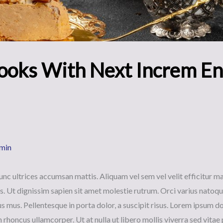
oks With Next Increm Ent
min
nc ultrices accumsan mattis. Aliquam vel sem vel velit efficitur m
is. Ut dignissim sapien sit amet molestie rutrum. Orci varius natoq
s mus. Pellentesque in porta dolor, a suscipit risus. Lorem ipsum d
m rhoncus ullamcorper. Ut at nulla ut libero mollis viverra sed vitae 