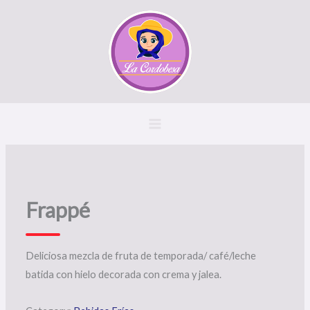
Ir
al
contenido
Frappé
Deliciosa mezcla de fruta de temporada/ café/leche
batida con hielo decorada con crema y jalea.